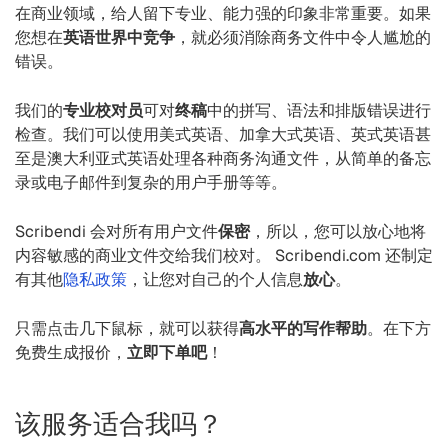
在商业领域，给人留下专业、能力强的印象非常重要。如果
您想在
英语世界中竞争
，就必须消除商务文件中令人尴尬的
错误。
我们的
专业校对员
可对
终稿
中的拼写、语法和排版错误进行
检查。我们可以使用美式英语、加拿大式英语、英式英语甚
至是澳大利亚式英语处理各种商务沟通文件，从简单的备忘
录或电子邮件到复杂的用户手册等等。
Scribendi 会对所有用户文件
保密
，所以，您可以放心地将
内容敏感的商业文件交给我们校对。 Scribendi.com 还制定
有其他
隐私政策
，让您对自己的个人信息
放心
。
只需点击几下鼠标，就可以获得
高水平的写作帮助
。在下方
免费生成报价，
立即下单吧
！
该服务适合我吗？